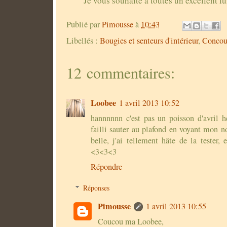
Je vous souhaite à toutes un excellent l
Publié par
Pimousse
à
10:43
Libellés :
Bougies et senteurs d'intérieur
,
Concou
12 commentaires:
Loobee
1 avril 2013 10:52
hannnnnn c'est pas un poisson d'avril hei
failli sauter au plafond en voyant mon n
belle, j'ai tellement hâte de la tester, e
<3<3<3
Répondre
Réponses
Pimousse
1 avril 2013 10:55
Coucou ma Loobee,