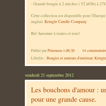
- Grande bougie à 2 mèches ( 52 à65h) à 27€
Cette collection est disponible pour l'Europe
anglais
Kringle Candle Company
Bel Automne à toutes et tous!
Publié par
Pimousse
à
08:30
14 commentair
Libellés :
Bougies et senteurs d'intérieur
,
Kringl
vendredi 21 septembre 2012
Les bouchons d'amour : un
pour une grande cause.