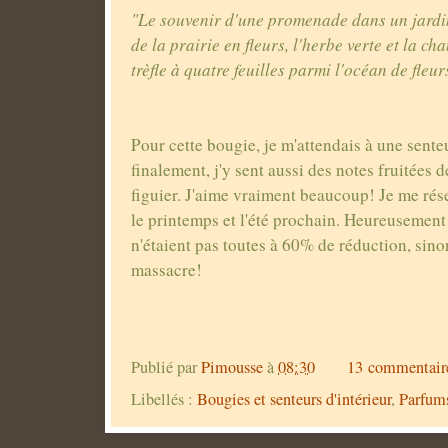
"Le souvenir d'une promenade dans un jardin
de la prairie en fleurs, l'herbe verte et la c
trèfle à quatre feuilles parmi l'océan de fleur
Pour cette bougie, je m'attendais à une sente
finalement, j'y sent aussi des notes fruitées d
figuier. J'aime vraiment beaucoup! Je me rés
le printemps et l'été prochain. Heureusement
n'étaient pas toutes à 60% de réduction, sinon
massacre!
Publié par
Pimousse
à
08:30
13 commentair
Libellés :
Bougies et senteurs d'intérieur
,
Parfum