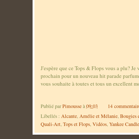
J'espère que ce Tops & Flops vous a plu? Je 
prochain pour un nouveau hit parade parfumé
vous souhaite à toutes et tous un excellent m
Publié par
Pimousse
à
09:03
14 commentair
Libellés :
Alcante
,
Amélie et Mélanie
,
Bougies e
Quali-Art
,
Tops et Flops
,
Vidéos
,
Yankee Candl