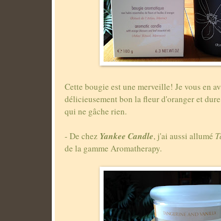
Cette bougie est une merveille! Je vous en a
délicieusement bon la fleur d'oranger et dure
qui ne gâche rien.
Yankee Candle
- De chez
, j'ai aussi allumé
T
de la gamme Aromatherapy.