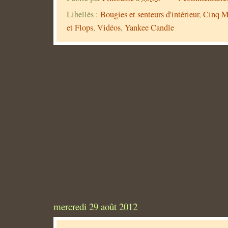
Libellés :
Bougies et senteurs d'intérieur
,
Cinq M
et Flops
,
Vidéos
,
Yankee Candle
mercredi 29 août 2012