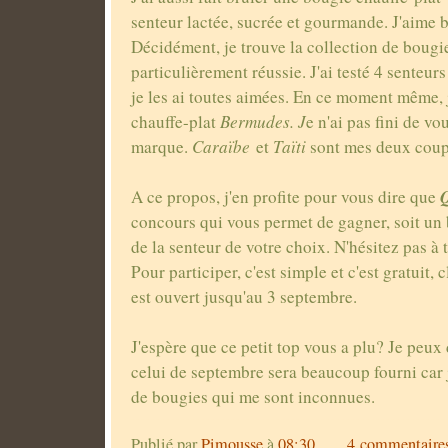
senteur lactée, sucrée et gourmande. J'aime 
Décidément, je trouve la collection de boug
particulièrement réussie. J'ai testé 4 senteu
je les ai toutes aimées. En ce moment même, 
chauffe-plat
Bermudes. J
e n'ai pas fini de vo
marque.
Caraïbe
et
Taïti
sont mes deux coup
Q
A ce propos, j'en profite pour vous dire que
concours qui vous permet de gagner, soit un 
de la senteur de votre choix. N'hésitez pas à 
Pour participer, c'est simple et c'est gratuit,
est ouvert jusqu'au 3 septembre.
J'espère que ce petit top vous a plu? Je peux
celui de septembre sera beaucoup fourni car j
de bougies qui me sont inconnues.
Publié par
Pimousse
à
08:30
4 commentaire