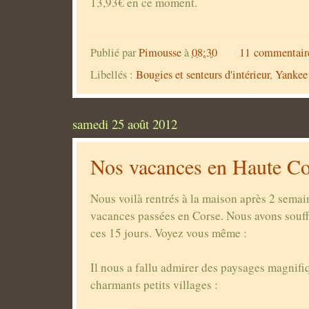
13,93€ en ce moment.
Publié par
Pimousse
à
08:30
11 commentair
Libellés :
Bougies et senteurs d'intérieur
,
Yankee
samedi 25 août 2012
Nos vacances en Haute Co
Nous voilà rentrés à la maison après 2 semai
vacances passées en Corse. Nous avons souff
ces 15 jours. Voyez vous même :
Il nous a fallu admirer des paysages magnifiq
charmants petits villages :