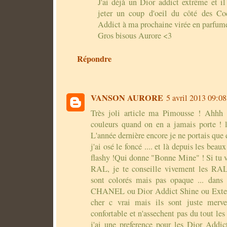
J'ai déjà un Dior addict extrême et il 
jeter un coup d'oeil du côté des C
Addict à ma prochaine virée en parfume
Gros bisous Aurore <3
Répondre
VANSON AURORE
5 avril 2013 09:08
Très joli article ma Pimousse ! Ahhh p
couleurs quand on en a jamais porte ! lo
L'année dernière encore je ne portais que 
j'ai osé le foncé .... et là depuis les beau
flashy !Qui donne "Bonne Mine" ! Si tu v
RAL, je te conseille vivement les RAL 
sont colorés mais pas opaque ... dans
CHANEL ou Dior Addict Shine ou Extem
cher c vrai mais ils sont juste mervei
confortable et n'assechent pas du tout le
j'ai une preference pour les Dior Addi