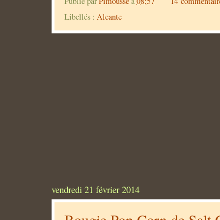
Publié par
Pimousse
à
08:57
14 commentair
Libellés :
Alcante
vendredi 21 février 2014
Bougie Pop Corn de Salt 