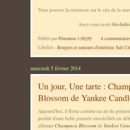
Vous pouvez la retrouver sur le site de la m
Orchidé
Avez-vous testé
Publié par
Pimousse
à
09:09
4 commentaire
Libellés :
Bougies et senteurs d'intérieur
,
Salt Ci
mercredi 5 février 2014
Un jour, Une tarte : Cham
Blossom de Yankee Candl
Aujourd'hui, il flotte comme un air de printem
profité d'une belle journée ensoleillée en d
Champaca Blossom
Yankee Can
allumer
de