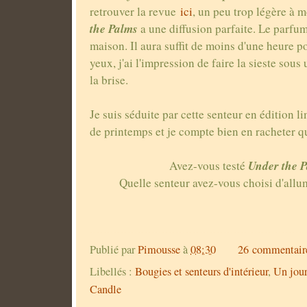
retrouver la revue
ici
, un peu trop légère à 
the Palms
a une diffusion parfaite. Le parfu
maison. Il aura suffit de moins d'une heure p
yeux, j'ai l'impression de faire la sieste sous 
la brise.
Je suis séduite par cette senteur en édition li
de printemps et je compte bien en racheter q
Under the 
Avez-vous testé
Quelle senteur avez-vous choisi d'allu
Publié par
Pimousse
à
08:30
26 commentair
Libellés :
Bougies et senteurs d'intérieur
,
Un jour
Candle