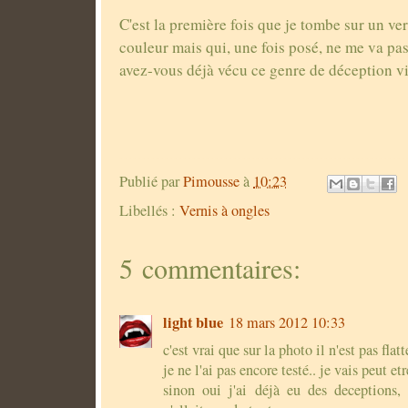
C'est la première fois que je tombe sur un ver
couleur mais qui, une fois posé, ne me va pas
avez-vous déjà vécu ce genre de déception v
Publié par
Pimousse
à
10:23
Libellés :
Vernis à ongles
5 commentaires:
light blue
18 mars 2012 10:33
c'est vrai que sur la photo il n'est pas flatt
je ne l'ai pas encore testé.. je vais peut et
sinon oui j'ai déjà eu des deceptions, 