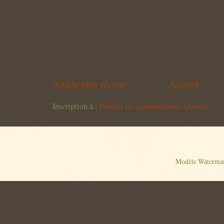
Article plus récent
Accueil
Inscription à :
Publier les commentaires (Atom)
Modèle Watermar