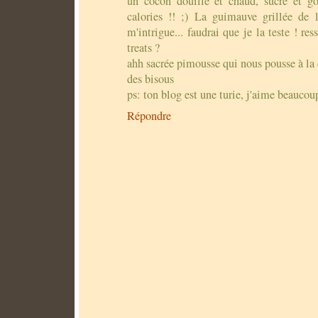
un cocon douillé et chaud, sucré et go
calories !! ;) La guimauve grillée de 
m'intrigue... faudrai que je la teste ! res
treats ?
ahh sacrée pimousse qui nous pousse à la 
des bisous
ps: ton blog est une turie, j'aime beaucou
Répondre